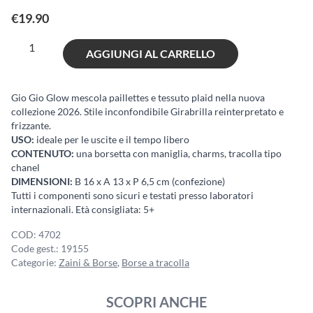
€
19.90
Girabrilla
AGGIUNGI AL CARRELLO
Gio
Gio
Glow
Gio Gio Glow mescola paillettes e tessuto plaid nella nuova
collezione 2026. Stile inconfondibile Girabrilla reinterpretato e
quantità
frizzante.
USO:
ideale per le uscite e il tempo libero
CONTENUTO:
una borsetta con maniglia, charms, tracolla tipo
chanel
DIMENSIONI:
B 16 x A 13 x P 6,5 cm (confezione)
Tutti i componenti sono sicuri e testati presso laboratori
internazionali. Età consigliata: 5+
COD:
4702
Code gest.:
19155
Categorie:
Zaini & Borse
,
Borse a tracolla
SCOPRI ANCHE