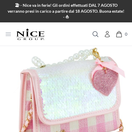
Salta al contenuto
🏖️ - Nice va in ferie! Gli ordini effettuati DAL 7 AGOSTO
verranno presi in carico a partire dal 18 AGOSTO. Buona estate!
- ⛵
Apri menu
0
Cerca