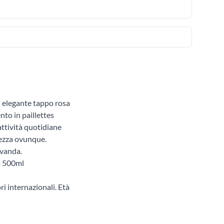
un elegante tappo rosa
nto in paillettes
attività quotidiane
ntezza ovunque.
evanda.
a 500ml
ri internazionali. Età