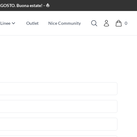
8 AGOSTO. Buona estate! - ⛵
Linee
Outlet
Nice Community
0
Cerca