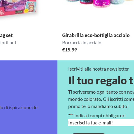
ag set
Girabrilla eco-bottiglia acciaio
intillanti
Borraccia in acciaio
€
15.99
Iscriviti alla nostra newsletter
Il tuo regalo t
Ti scriveremo ogni tanto con no
mondo colorato. Gli iscritti come 
primo te lo mandiamo subito!
lo di ispirazione del
"
*
" indica i campi obbligatori
E
m