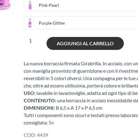
Pink-Pearl
Purple Glitter
Girabrilla
AGGIUNGI AL CARRELLO
Borraccia
quantità
La nuova borraccia firmata Girabrilla. In acciaio, con 
con maniglia provvisto di guarnizione e con il rivestime
reversibili in 5 colori diversi. Una compagna per le tue 
che, oltre ad essere utilissima, porterà colore e brilla
USO:
lavabile in lavastoviglie, adatta ad ogni tipo di b
CONTENUTO:
una borraccia in acciaio inossidabile d
DIMENSIONI:
B 6,5 x A 17 x P 6,5 cm
Tutti i componenti sono sicuri e testati presso laborato
consigliata: 5+
COD:
4439