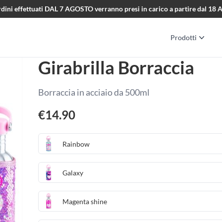
i ordini effettuati DAL 7 AGOSTO verranno presi in carico a partire dal 1
Prodotti
Girabrilla Borraccia
Borraccia in acciaio da 500ml
€
14.90
Rainbow
Galaxy
Magenta shine