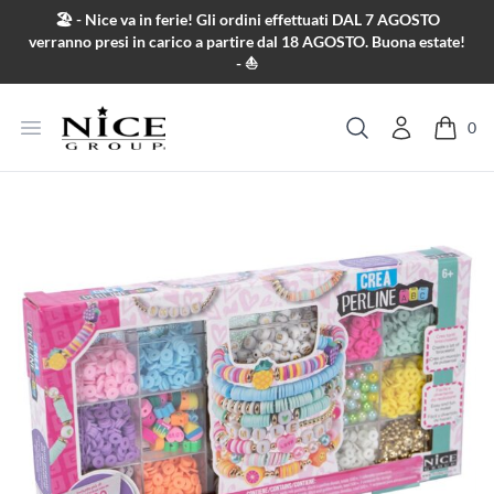
Salta al contenuto
🏖️ - Nice va in ferie! Gli ordini effettuati DAL 7 AGOSTO
verranno presi in carico a partire dal 18 AGOSTO. Buona estate!
- ⛵
Apri menu
0
Cerca