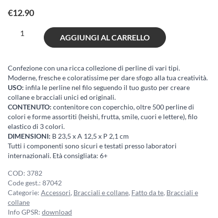
€
12.90
ABC
AGGIUNGI AL CARRELLO
Perline
Heishi
Pop
Confezione con una ricca collezione di perline di vari tipi.
Moderne, fresche e coloratissime per dare sfogo alla tua creatività.
500
USO:
infila le perline nel filo seguendo il tuo gusto per creare
quantità
collane e bracciali unici ed originali.
CONTENUTO:
contenitore con coperchio, oltre 500 perline di
colori e forme assortiti (heishi, frutta, smile, cuori e lettere), filo
elastico di 3 colori.
DIMENSIONI:
B 23,5 x A 12,5 x P 2,1 cm
Tutti i componenti sono sicuri e testati presso laboratori
internazionali. Età consigliata: 6+
COD:
3782
Code gest.:
87042
Categorie:
Accessori
,
Bracciali e collane
,
Fatto da te
,
Bracciali e
collane
Info GPSR:
download