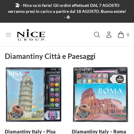
Salta al contenuto
🏖️ - Nice va in ferie! Gli ordini effettuati DAL 7 AGOSTO
verranno presi in carico a partire dal 18 AGOSTO. Buona estate!
- ⛵
Apri menu
0
Cerca
Diamantiny Città e Paesaggi
Diamantiny Italy – Pisa
Diamantiny Italy – Roma